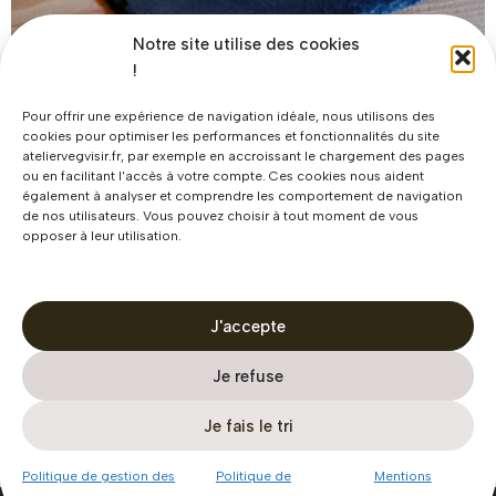
Notre site utilise des cookies
Présentoir pour montres Näver
!
79,90
€
Pour offrir une expérience de navigation idéale, nous utilisons des
cookies pour optimiser les performances et fonctionnalités du site
Ajouter au panier
ateliervegvisir.fr, par exemple en accroissant le chargement des pages
ou en facilitant l'accès à votre compte. Ces cookies nous aident
également à analyser et comprendre les comportement de navigation
de nos utilisateurs. Vous pouvez choisir à tout moment de vous
opposer à leur utilisation.
Atelier Vegvisir
® est une marque déposée. Tous droits réservés – 2026.
Atelier Vegvisir
® is a registered trademark. All rights reserved – 2026.
J'accepte
Je refuse
Mentions légales
Politique de confidentialité
Je fais le tri
Conditions générales de vente
Politique de gestion des cookies
Politique de gestion des
Politique de
Mentions